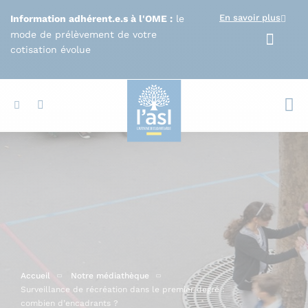
Aller au contenu principal
En savoir plus
Information adhérent.e.s à l'OME :
le
mode de prélèvement de votre
cotisation évolue
Votr
Accueil
Notre médiathèque
Surveillance de récréation dans le premier degré :
combien d’encadrants ?