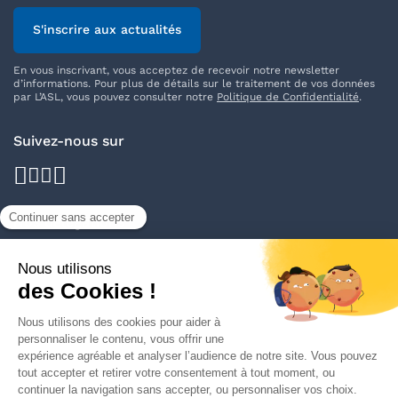
S'inscrire aux actualités
En vous inscrivant, vous acceptez de recevoir notre newsletter
d’informations. Pour plus de détails sur le traitement de vos données
par L’ASL, vous pouvez consulter notre
Politique de Confidentialité
.
Suivez-nous sur
facebook
youtube
instagram
linkedin
Nos délégations
Trouver votre délégation
Découvrir L'ASL