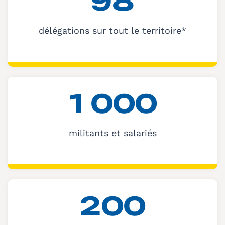
9
8
délégations sur tout le territoire*
1
0
0
0
militants et salariés
2
0
0