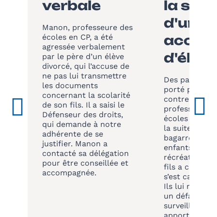
verbale
la suit
d'un
Manon, professeure des
écoles en CP, a été
accid
agressée verbalement
d'élèv
par le père d’un élève
divorcé, qui l’accuse de
ne pas lui transmettre
Des parents o
les documents
porté plainte
concernant la scolarité
contre Samue
de son fils. Il a saisi le
professeur de
Défenseur des droits,
écoles en CM2
qui demande à notre
la suite d’une
adhérente de se
bagarre entre
justifier. Manon a
enfants lors d
contacté sa délégation
récréation, le
pour être conseillée et
fils a chuté et
accompagnée.
s’est cassé le 
Ils lui reproc
un défaut de
surveillance. 
apporte à Sa