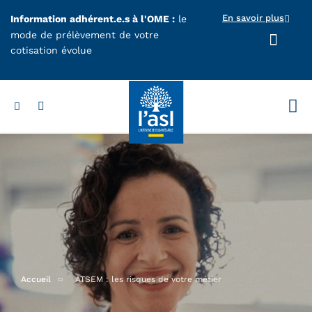
Aller au contenu principal
En savoir plus
Information adhérent.e.s à l'OME :
le
mode de prélèvement de votre
cotisation évolue
Votr
Accueil
ATSEM : les risques de votre métier