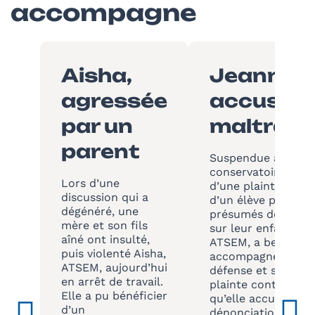
accompagne
Aisha,
Jeanne,
agressée
accusée 
par un
maltrait
parent
Suspendue à titre
conservatoire à la 
Lors d’une
d’une plainte des 
discussion qui a
d’un élève pour des
dégénéré, une
présumés de maltr
mère et son fils
sur leur enfant, Je
aîné ont insulté,
ATSEM, a besoin d’
puis violenté Aisha,
accompagnée dans
ATSEM, aujourd’hui
défense et souhait
en arrêt de travail.
plainte contre les 
Elle a pu bénéficier
qu’elle accuse de
d’un
dénonciation calo