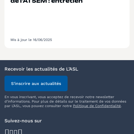
de l’ATSEM : entretien
Mis à jour le 16/06/2025
Recevoir les actualités de L’ASL
S'inscrire aux actualités
En vous inscrivant, vous acceptez de recevoir notre newsletter
d’informations. Pour plus de détails sur le traitement de vos données
par L’ASL, vous pouvez consulter notre
Politique de Confidentialité
.
Suivez-nous sur
facebook
youtube
instagram
linkedin