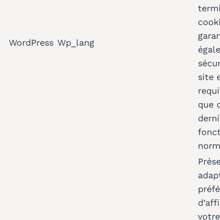
termi
cook
garan
WordPress
Wp_lang
égal
sécur
site 
requi
que 
derni
fonc
norm
Prés
adap
préf
d’aff
votre