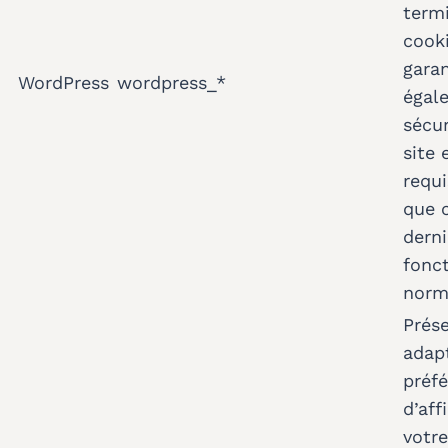
termi
cook
garan
WordPress
wordpress_*
égal
sécur
site 
requi
que 
derni
fonc
norm
Prés
adap
préf
d’aff
votre