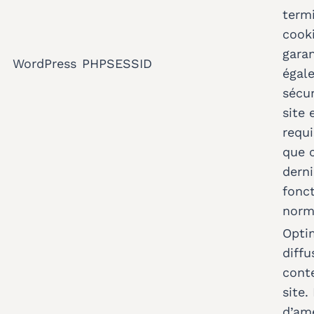
termi
cook
garan
WordPress
PHPSESSID
égal
sécur
site 
requi
que 
derni
fonc
norm
Opti
diffu
cont
site.
d’amé