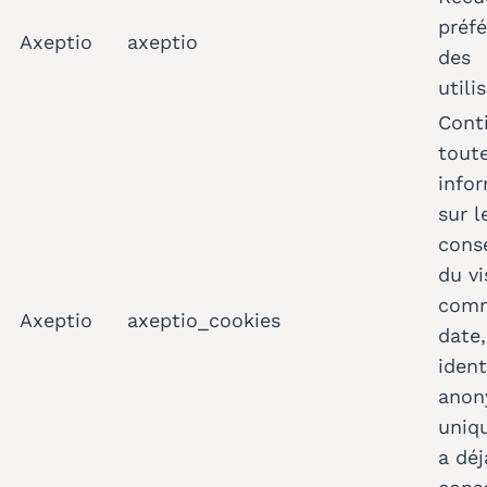
préf
Axeptio
axeptio
des
utili
Cont
toute
info
sur l
cons
du vi
comm
Axeptio
axeptio_cookies
date,
ident
ano
uniqu
a déj