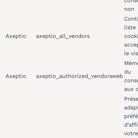
cons
non
Conti
liste
Axeptio
axeptio_all_vendors
cook
acce
le vi
Mémo
du
Axeptio
axeptio_authorized_vendorsweb
cons
aux 
Prés
adap
préf
d’aff
votre