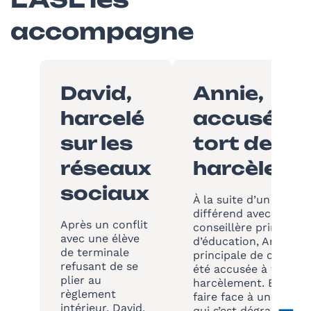
accompagne
David,
Annie,
harcelé
accusée à
sur les
tort de
réseaux
harcèlem
sociaux
À la suite d’un simple
différend avec une
Après un conflit
conseillère principale
avec une élève
d’éducation, Annie,
de terminale
principale de collège,
refusant de se
été accusée à tort de
plier au
harcèlement. Elle a d
règlement
faire face à une situa
intérieur, David,
qui s’est dégradée da