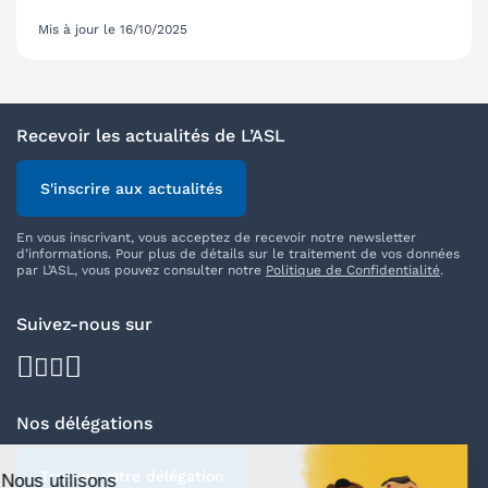
Mis à jour le 16/10/2025
Recevoir les actualités de L’ASL
S'inscrire aux actualités
En vous inscrivant, vous acceptez de recevoir notre newsletter
d’informations. Pour plus de détails sur le traitement de vos données
par L’ASL, vous pouvez consulter notre
Politique de Confidentialité
.
Suivez-nous sur
facebook
youtube
instagram
linkedin
Nos délégations
Trouver votre délégation