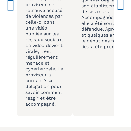
proviseur, se
son établissement et
retrouve accusé
de ses murs.
de violences par
Accompagnée par L’A
celle-ci dans
elle a été soutenue e
une vidéo
défendue. Après enqu
publiée sur les
et quelques années a
réseaux sociaux.
le début des faits, un
La vidéo devient
lieu a été prononcé.
virale, il est
régulièrement
menacé et
cyberharcelé. Le
proviseur a
contacté sa
délégation pour
savoir comment
réagir et être
accompagné.