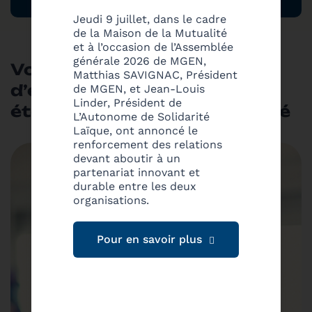
Jeudi 9 juillet, dans le cadre
de la Maison de la Mutualité
et à l’occasion de l’Assemblée
générale 2026 de MGEN,
Vous êtes personnel
Matthias SAVIGNAC, Président
d’éducation dans un
de MGEN, et Jean-Louis
Linder, Président de
établissement public ou privé
L’Autonome de Solidarité
Laïque, ont annoncé le
renforcement des relations
devant aboutir à un
partenariat innovant et
durable entre les deux
organisations.
Pour en savoir plus