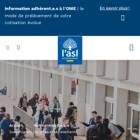
Aller au contenu principal
En savoir plus
Information adhérent.e.s à l'OME :
le
mode de prélèvement de votre
cotisation évolue
Votr
Accueil
Notre médiathèque
Surveillance dans les établissements