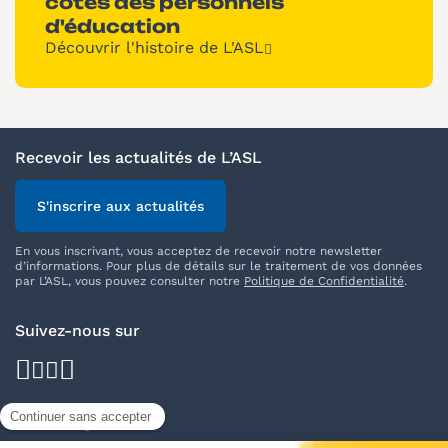
côtés des personnels
d'éducation
Découvrir l'histoire de L'ASL
Recevoir les actualités de L’ASL
S'inscrire aux actualités
En vous inscrivant, vous acceptez de recevoir notre newsletter
d’informations. Pour plus de détails sur le traitement de vos données
par L’ASL, vous pouvez consulter notre
Politique de Confidentialité
.
Suivez-nous sur
facebook
youtube
instagram
linkedin
Nos délégations