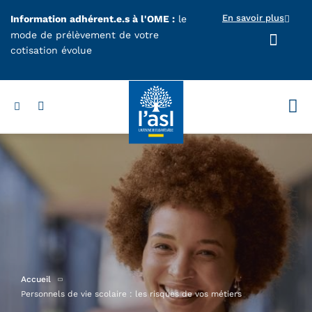
Aller au contenu principal
En savoir plus
Information adhérent.e.s à l'OME :
le
mode de prélèvement de votre
cotisation évolue
Votr
Accueil
Personnels de vie scolaire : les risques de vos métiers