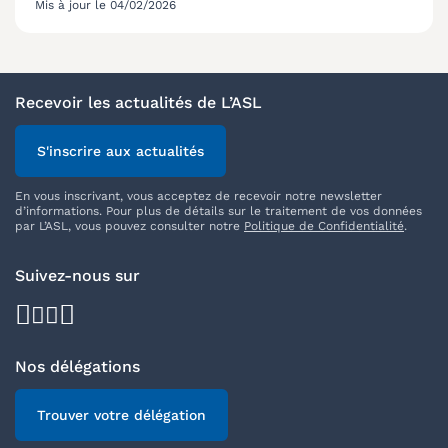
Mis à jour le 04/02/2026
Recevoir les actualités de L’ASL
S'inscrire aux actualités
En vous inscrivant, vous acceptez de recevoir notre newsletter
d’informations. Pour plus de détails sur le traitement de vos données
par L’ASL, vous pouvez consulter notre
Politique de Confidentialité
.
Suivez-nous sur
facebook
youtube
instagram
linkedin
Nos délégations
Trouver votre délégation