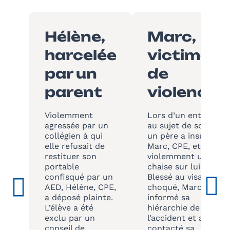
Hélène,
Marc,
harcelée
victime
par un
de
parent
violences
Violemment
Lors d’un entretien
agressée par un
au sujet de son fils,
collégien à qui
un père a insulté
elle refusait de
Marc, CPE, et a jeté
restituer son
violemment une
portable
chaise sur lui.
confisqué par un
Blessé au visage et
AED, Hélène, CPE,
choqué, Marc a
a déposé plainte.
informé sa
L’élève a été
hiérarchie de
exclu par un
l’accident et a
conseil de
contacté sa