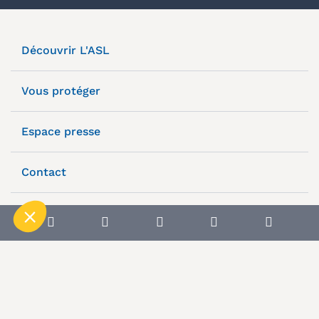
Découvrir L'ASL
Vous protéger
Espace presse
Contact
Plan du site
Mentions légales
Notre politique de confidentialité
Conditions générales
Politique de cookies
© L’Autonome de Solidarité Laïque, 2025.
© Tous droits réservés.