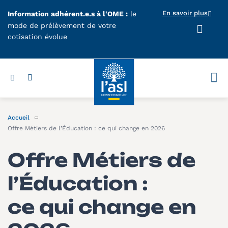
Aller au contenu principal
En savoir plus
Information adhérent.e.s à l'OME :
le
mode de prélèvement de votre
cotisation évolue
Votr
Accueil
Offre Métiers de l’Éducation : ce qui change en 2026
Offre Métiers de
l’Éducation :
ce qui change en