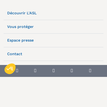
Découvrir L'ASL
Vous protéger
Espace presse
Contact
Plan du site
Mentions légales
Notre politique de confidentialité
Conditions générales
Politique de cookies
© L’Autonome de Solidarité Laïque, 2025.
© Tous droits réservés.