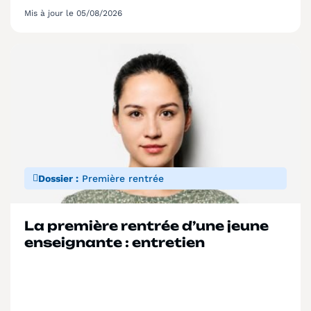
plus complexe. Conflits avec les familles,
Mis à jour le 05/08/2026
situations de harcèlement, violences, usages du
numérique ou interrogations sur leurs
responsabilités professionnelles : les questions
auxquelles ils sont confrontés dépassent
souvent le seul cadre pédagogique. Dans ce
contexte, connaître le cadre juridique de son
métier n’est plus […]
Dossier :
Première rentrée
La première rentrée d’une jeune
enseignante : entretien