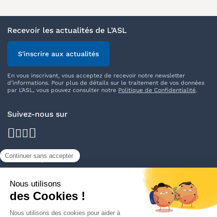
Recevoir les actualités de L’ASL
S'inscrire aux actualités
En vous inscrivant, vous acceptez de recevoir notre newsletter
d’informations. Pour plus de détails sur le traitement de vos données
par L’ASL, vous pouvez consulter notre
Politique de Confidentialité
.
Suivez-nous sur
facebook
youtube
instagram
linkedin
Nos délégations
Trouver votre délégation