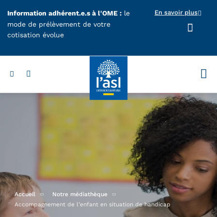
Aller au contenu principal
En savoir plus
Information adhérent.e.s à l'OME :
le
mode de prélèvement de votre
cotisation évolue
Votr
Accueil
Notre médiathèque
Accompagnement de l’enfant en situation de handicap