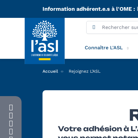
Aller au contenu principal
Information adhérent.e.s à l'OME :
l
Connaître L'ASL
Accueil
Rejoignez L’ASL
R
Votre adhésion à L
vous permet nota