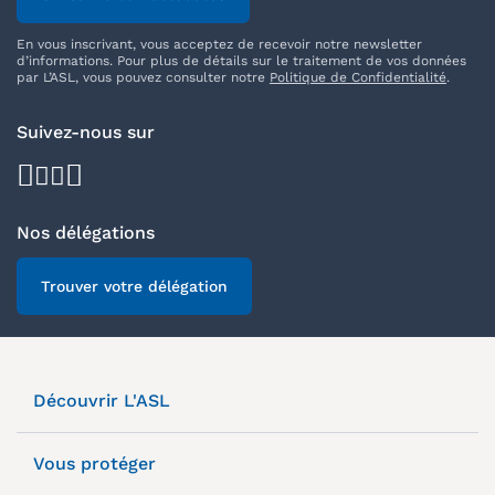
En vous inscrivant, vous acceptez de recevoir notre newsletter
d’informations. Pour plus de détails sur le traitement de vos données
par L’ASL, vous pouvez consulter notre
Politique de Confidentialité
.
Suivez-nous sur
facebook
youtube
instagram
linkedin
Nos délégations
Trouver votre délégation
Découvrir L'ASL
Vous protéger