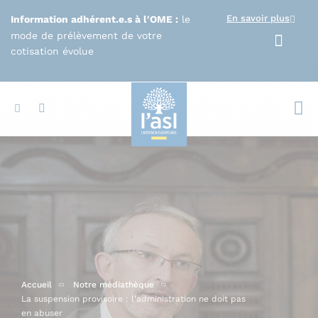
Aller au contenu principal
En savoir plus
Information adhérent.e.s à l'OME :
le
mode de prélèvement de votre
cotisation évolue
Votr
Accueil
Notre médiathèque
La suspension provisoire : l’administration ne doit pas
en abuser