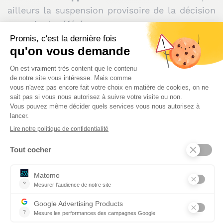
ailleurs la suspension provisoire de la décision
par voie de référé.
Par ordonnance du 25 avril 2006, le président
du tribunal administratif rejette la demande de
suspension de l’arrêté attaqué au motif que la
requérante ne justifierait pas de l’urgence de la
situation, laquelle ne serait pas constituée du
seul fait qu’elle ne pouvait plus exercer son
activité professionnelle, quand bien même elle
n’aurait pas été remplacée dans ses fonctions.
Par jugement du 10 décembre 2008,
le tribunal
administratif statuant au fond a rejeté la
demande d’annulation de l’arrêté
en
considérant que l’infirmière, après avoir
identifié les tendances suicidaires de