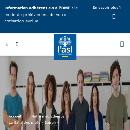
Aller au contenu principal
En savoir plus
Information adhérent.e.s à l'OME :
le
mode de prélèvement de votre
cotisation évolue
Votr
Accueil
Notre médiathèque
La Salle des profs – Saison 4