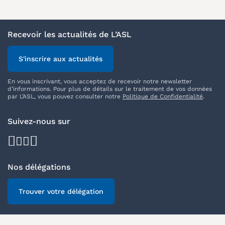
Recevoir les actualités de L’ASL
S'inscrire aux actualités
En vous inscrivant, vous acceptez de recevoir notre newsletter
d’informations. Pour plus de détails sur le traitement de vos données
par L’ASL, vous pouvez consulter notre
Politique de Confidentialité
.
Suivez-nous sur
facebook
youtube
instagram
linkedin
Nos délégations
Trouver votre délégation