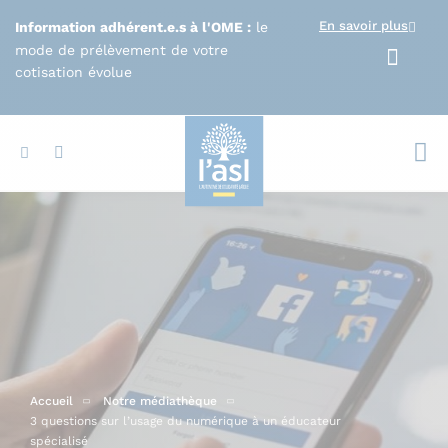
Aller au contenu principal
En savoir plus
Information adhérent.e.s à l'OME :
le
mode de prélèvement de votre
cotisation évolue
Votr
Accueil
Notre médiathèque
3 questions sur l’usage du numérique à un éducateur
spécialisé