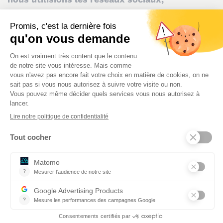
notamment Facebook,
avec une page vitrine
pour que la population soit informée des
actualités et des activités que nous proposions
aux jeunes de la ville. Nous avions choisi
Facebook plutôt qu’Instagram, Twitter ou
Snapchat en raison de la cible, les parents qui
étaient très présents sur ce réseau social. Ils
pouvaient ainsi découvrir nos actions, les
différents ateliers que nous mettions en place.
Et cette communication a eu un impact
positif :
40 % des jeunes venaient à nous grâce
à nos posts sur Facebook.
Dans ma structure actuelle, c’est différent,
nous n’utilisons pas du tout les réseaux
sociaux dans l’exercice de notre métier, mais