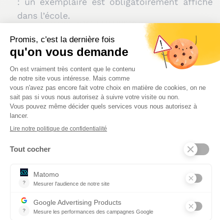
: un exemplaire est obligatoirement affiché
dans l’école.
Un compte-rendu peut être dressé par le
représentant des parents d’élèves, mais ce
n’est pas une obligation.
Ses missions et
attributions
Le conseil d’école vote le règlement intérieur
de l’école et établit le projet d’organisation
pédagogique de la semaine scolaire. Dans le
cadre du projet d’école, il donne ses avis et
suggestions sur le fonctionnement de l’école,
mais aussi sur toutes les questions