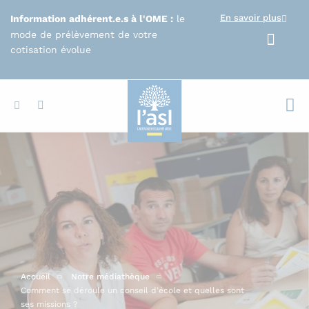
Aller au contenu principal
En savoir plus
Information adhérent.e.s à l'OME :
le
mode de prélèvement de votre
cotisation évolue
Votr
Accueil
Notre médiathèque
Comment se déroule un conseil d’école et quelles sont
ses missions ?