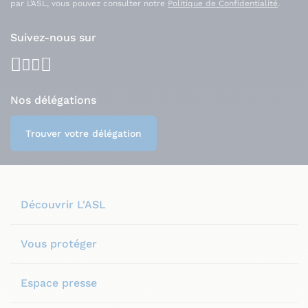
par L’ASL, vous pouvez consulter notre
Politique de Confidentialité
.
Suivez-nous sur
facebook
youtube
instagram
linkedin
Nos délégations
Trouver votre délégation
Découvrir L'ASL
Vous protéger
Espace presse