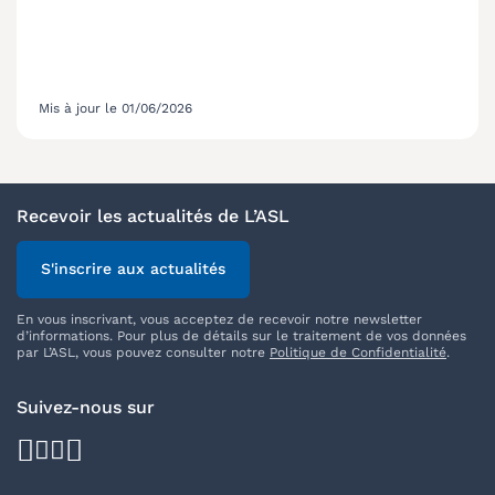
Mis à jour le 01/06/2026
Recevoir les actualités de L’ASL
S'inscrire aux actualités
En vous inscrivant, vous acceptez de recevoir notre newsletter
d’informations. Pour plus de détails sur le traitement de vos données
par L’ASL, vous pouvez consulter notre
Politique de Confidentialité
.
Suivez-nous sur
facebook
youtube
instagram
linkedin