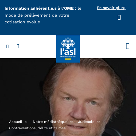
Aller au contenu principal
En savoir plus
Information adhérent.e.s à l'OME :
le
mode de prélèvement de votre
cotisation évolue
Votr
Accueil
Notre médiathèque
Juriécole
Contraventions, délits et crimes