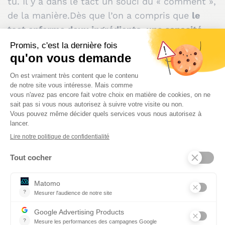
tu. Il y a dans le tact un souci du « comment »,
de la manière.Dès que l’on a compris que
le
tact enferme deux ingrédients, une capacité
d’empathie et une aptitude à saisir rapidement
le sens d’une situation, alors on comprend de
manière immédiate pourquoi il
est une vertu de
première importance pour un professeur
. Il
introduit dans l’art d’enseigner l’idée de
l’appréciation juste et rapide, ce qu’Aristote
appelle le « coup d’œil ».
L’enseignement est
l’art de marier planification méthodique et
décision rapide, mise en ordre raisonnée et
juste improvisation
. Un professeur doit
maîtriser un champ de savoir, il doit aussi
maîtriser un ensemble de savoir-faire : par
exemple conduire une interrogation orale,