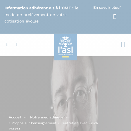
Aller au contenu principal
En savoir plus
Information adhérent.e.s à l'OME :
le
mode de prélèvement de votre
cotisation évolue
Votr
Accueil
Notre médiathèque
« Propos sur l’enseignement » : entretien avec Eirick
Prairat