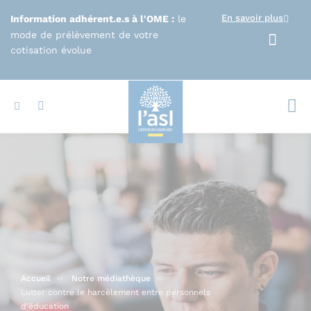
Aller au contenu principal
En savoir plus
Information adhérent.e.s à l'OME :
le
mode de prélèvement de votre
cotisation évolue
Votr
Accueil
Notre médiathèque
Lutter contre le harcèlement entre personnels
d’éducation