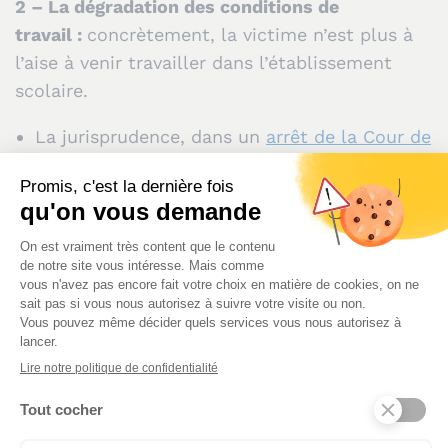
2 – La dégradation des conditions de
travail :
concrètement, la victime n’est plus à
l’aise à venir travailler dans l’établissement
scolaire.
La jurisprudence, dans un
arrêt de la Cour de
cassation du 10 novembre 2009
, affirme que
l’élément intentionnel n’importe pas : le
harcèlement moral peut être constitué
même si l’auteur des faits n’a pas l’intention
de nuire au personnel d’éducation.
3 – Une atteinte aux droits, à la dignité, à la
santé physique ou mentale ou à l’avenir
professionnel :
le harcèlement moral est
caractérisé quelle que soit la nature du
préjudice subi (matériel, moral ou physique).