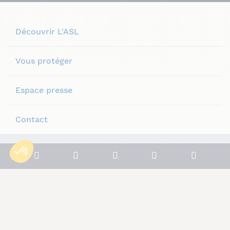
Découvrir L'ASL
Vous protéger
Espace presse
Contact
Plan du site
Mentions légales
Notre politique de confidentialité
Conditions générales
Politique de cookies
© L’Autonome de Solidarité Laïque, 2025.
© Tous droits réservés.