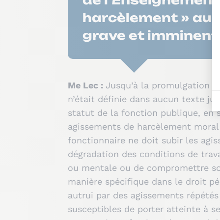
de l’Enseignement
harcèlement » au r
grave et imminent
Me Lec :
Jusqu’à la promulgation de
n’était définie dans aucun texte ju
statut de la fonction publique, en s
agissements de harcèlement moral ai
fonctionnaire ne doit subir les ag
dégradation des conditions de travai
ou mentale ou de compromettre son 
manière spécifique dans le droit pén
autrui par des agissements répétés 
susceptibles de porter atteinte à s