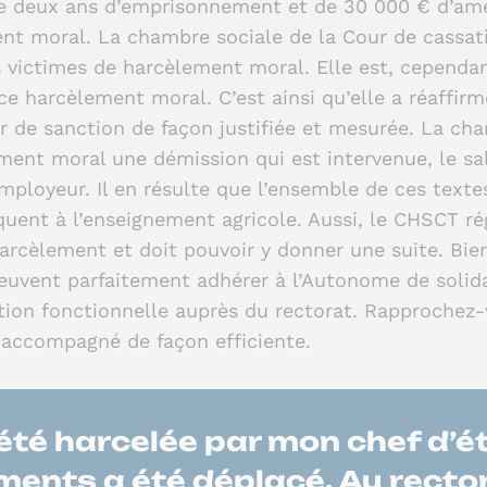
de deux ans d’emprisonnement et de 30 000 € d’amend
nt moral. La chambre sociale de la Cour de cassat
s victimes de harcèlement moral. Elle est, cependant
e harcèlement moral. C’est ainsi qu’elle a réaffirmé
oir de sanction de façon justifiée et mesurée. La c
ement moral une démission qui est intervenue, le sa
ployeur. Il en résulte que l’ensemble de ces textes,
liquent à l’enseignement agricole. Aussi, le CHSCT r
harcèlement et doit pouvoir y donner une suite. Bi
peuvent parfaitement adhérer à l’Autonome de solid
tion fonctionnelle auprès du rectorat. Rapprochez-
 accompagné de façon efficiente.
 été harcelée par mon chef d’
ments a été déplacé. Au rector