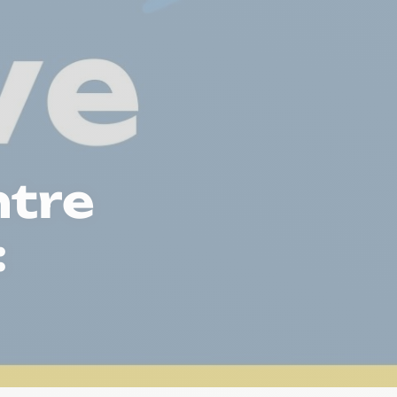
ntre
: