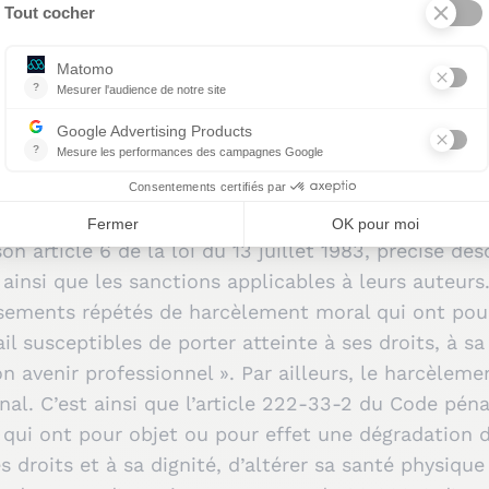
 Agricole concernant un signa
egistre de sécurité ou au reg
 ?
 la loi de modernisation sociale du 17 janvier 200
ridique, comme par exemple le harcèlement sexuel, d
on article 6 de la loi du 13 juillet 1983, précise dés
nsi que les sanctions applicables à leurs auteurs. I
issements répétés de harcèlement moral qui ont pou
l susceptibles de porter atteinte à ses droits, à sa
avenir professionnel ». Par ailleurs, le harcèleme
al. C’est ainsi que l’article 222-33-2 du Code pénal
qui ont pour objet ou pour effet une dégradation d
es droits et à sa dignité, d’altérer sa santé physi