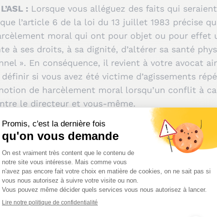
L’ASL :
Lorsque vous alléguez des faits qui seraien
que l’article 6 de la loi du 13 juillet 1983 précise 
arcèlement moral qui ont pour objet ou pour effet 
nte à ses droits, à sa dignité, d’altérer sa santé p
el ». En conséquence, il revient à votre avocat ains
 définir si vous avez été victime d’agissements répé
 notion de harcèlement moral lorsqu’un conflit à c
 entre le directeur et vous-même.
 (2019-2024)
: Rapprochez-vous de votre délégatio
se
e harcèlement n’est-elle pas u
le rôle et la compétence de la