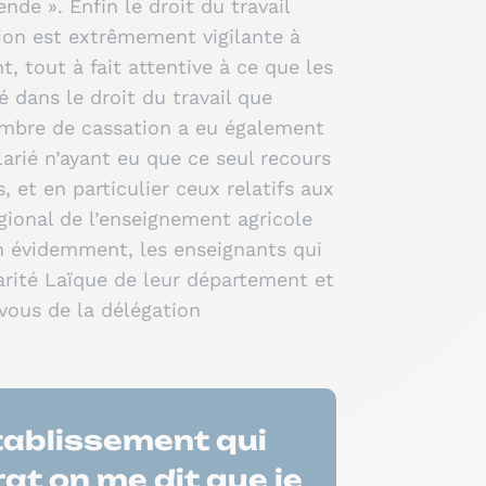
e ». Enfin le droit du travail
ion est extrêmement vigilante à
, tout à fait attentive à ce que les
 dans le droit du travail que
hambre de cassation a eu également
larié n’ayant eu que ce seul recours
 et en particulier ceux relatifs aux
égional de l’enseignement agricole
en évidemment, les enseignants qui
arité Laïque de leur département et
vous de la délégation
établissement qui
at on me dit que je