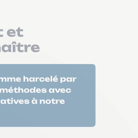
 et
aître
comme harcelé par
os méthodes avec
atives à notre