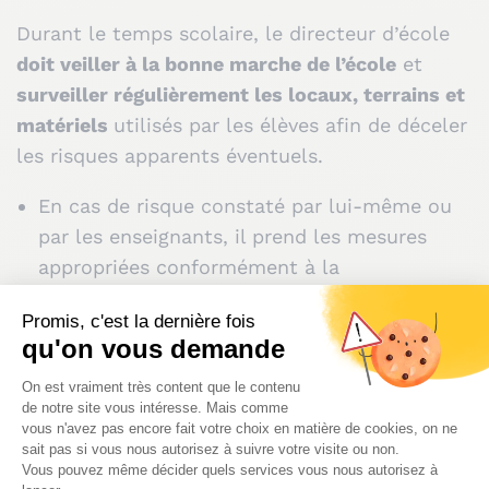
Durant le temps scolaire, le directeur d’école
doit veiller à la bonne marche de l’école
et
surveiller régulièrement les locaux, terrains et
matériels
utilisés par les élèves afin de déceler
les risques apparents éventuels.
En cas de risque constaté par lui-même ou
par les enseignants, il prend les mesures
appropriées conformément à la
réglementation. Il doit mettre en place un
périmètre de sécurité et faire un
signalement, par écrit, à la collectivité
propriétaire des locaux.
En cas d’accident lors de la
fête de l’école
, la
responsabilité du directeur pourrait être
recherchée s’il est démontré qu’il n’a pas