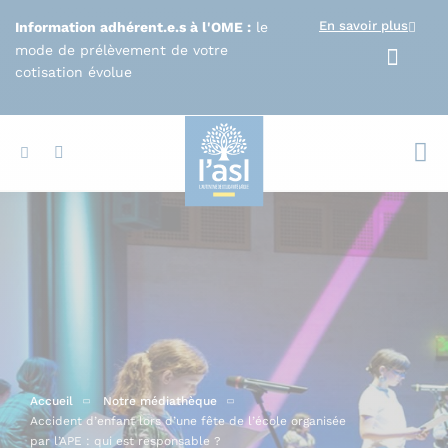
Aller au contenu principal
En savoir plus
Information adhérent.e.s à l'OME :
le
mode de prélèvement de votre
cotisation évolue
Votr
Accueil
Notre médiathèque
Accident d’enfant lors d’une fête de l’école organisée
par l’APE : qui est responsable ?