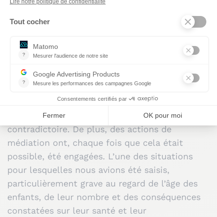
disproportionnés et non respectueux de la
dignité et de l’intégrité physique et morale des
enfants. Ces comportements sont susceptibles
d’
engager la responsabilité pénale des auteurs
.
Nous avons procédé à l’instruction de ces
saisines, dans le cadre des compétences et
pouvoirs qui nous étaient dévolus par la Loi
organique créant le Défenseur des droits, en
particulier par application du principe du
contradictoire. De plus, des actions de
médiation ont, chaque fois que cela était
possible, été engagées. L’une des situations
pour lesquelles nous avions été saisis,
particulièrement grave au regard de l’âge des
enfants, de leur nombre et des conséquences
constatées sur leur santé et leur