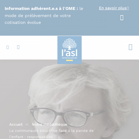
Aller au contenu principal
En savoir plus
Information adhérent.e.s à l'OME :
le
mode de prélèvement de votre
cotisation évolue
Votr
Accueil
Notre médiathèque
La communauté éducative face à la parole de
l’enfant : responsabilité