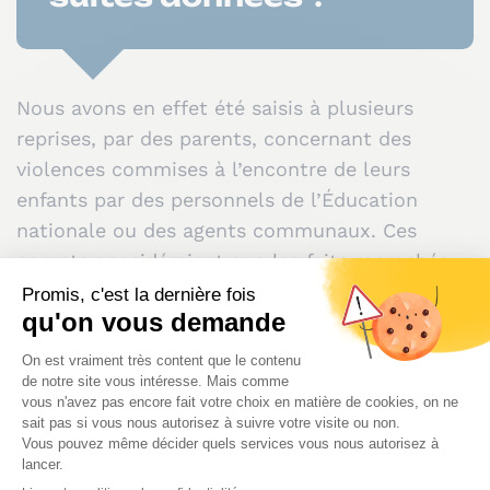
Nous avons en effet été saisis à plusieurs
reprises, par des parents, concernant des
violences commises à l’encontre de leurs
enfants par des personnels de l’Éducation
nationale ou des agents communaux. Ces
parents considéraient que les faits reprochés
n’avaient pas fait l’objet des mesures
appropriées de la part des autorités publiques.
Les enfants concernés se trouvaient être des
tout-petits, scolarisés en maternelle, et les
violences dénoncées allaient des humiliations
sous diverses formes, aux coups ou à
l’instauration de mécanismes de sanctions