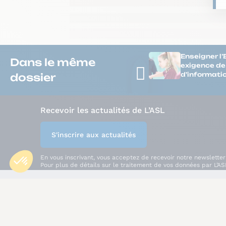
Enseigner l’
Dans le même
exigence de 
d’informati
dossier
Recevoir les actualités de L’ASL
S'inscrire aux actualités
En vous inscrivant, vous acceptez de recevoir notre newsletter
Pour plus de détails sur le traitement de vos données par L’AS
consulter notre
Politique de Confidentialité
.
Découvrir L'ASL
Vous protéger
Espace presse
C