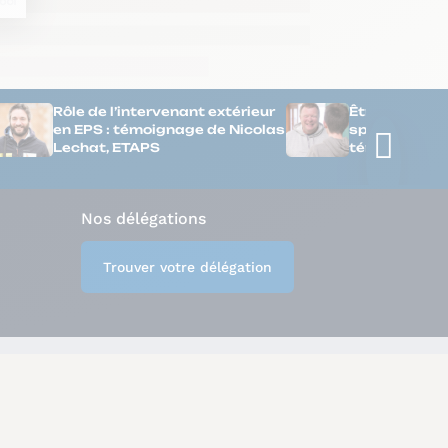
Rôle de l’intervenant extérieur
Être professe
en EPS : témoignage de Nicolas
spécialisé en 
Lechat, ETAPS
témoignage
Nos délégations
Trouver votre délégation
lité
Conditions générales
Politique de cookies