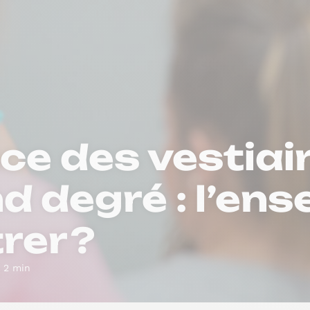
nce des vestiai
d degré : l’en
rer ?
 2 min