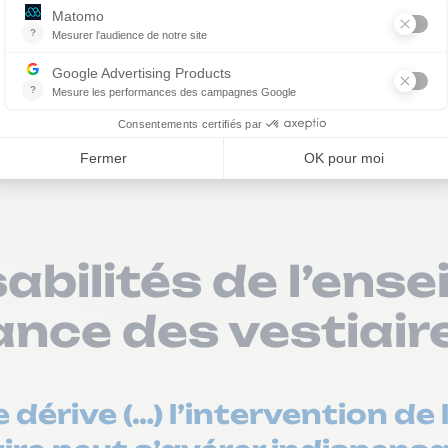
n nécessite (…) des vestiair
ne part,
des vestiaires séparés
par sexe. Si ce n’est
n la mieux adaptée à la situation.
mps suffisant
, hors de la présence de l’adulte, pou
bilités de l’ense
lance des vestiai
e dérive (…) l’intervention de