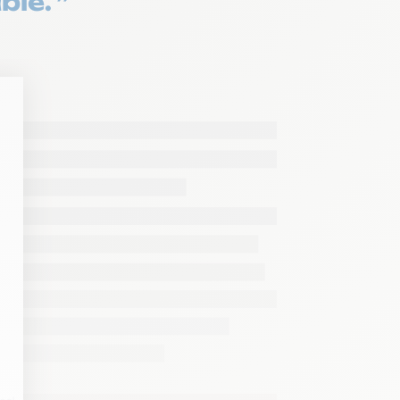
ble. ”