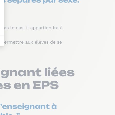
es séparés par sexe.
 pas le cas, il appartiendra à
r permettre aux élèves de se
ignant liées
res en EPS
 l’enseignant à