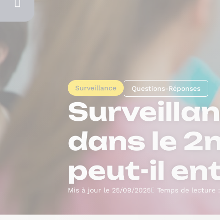
Surveillance
Questions-Réponses
Surveilla
dans le 2n
peut-il ent
Mis à jour le 25/09/2025
Temps de lecture :