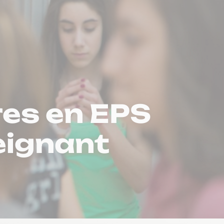
res en EPS
seignant