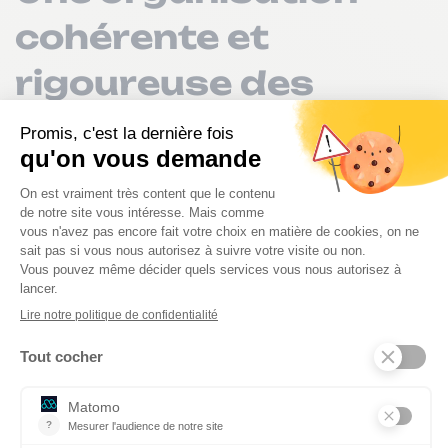
cohérente et
rigoureuse des
cours de natation
“ l’organisation et les
consignes sont
essentielles pour
enseigner l'EPS en toute
sécurité. ”
Jérôme Pierre explique que, comme dans