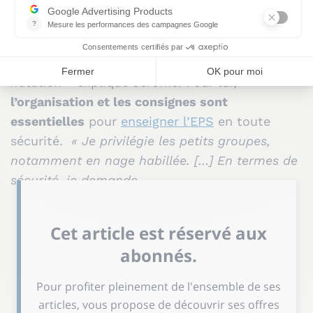
d’autres lycées professionnels maritimes de
France,
« nous sommes libres de proposer les
activités que nous souhaitons […], mais la
majorité d’entre nous essaie de proposer de la
natation »
explique Jérôme. Pour lui,
l’organisation et les consignes sont
essentielles
pour
enseigner l’EPS
en toute
sécurité.
« Je privilégie les petits groupes,
notamment en nage habillée. […] En termes de
sécurité, je demande...