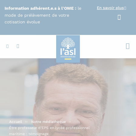
Aller au contenu principal
En savoir plus
Information adhérent.e.s à l'OME :
le
mode de prélèvement de votre
cotisation évolue
Votr
Accueil
Notre médiathèque
Être professeur d’EPS en lycée professionnel
maritime : témoignage