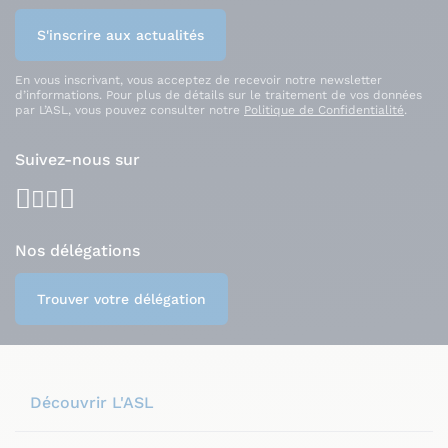
S'inscrire aux actualités
En vous inscrivant, vous acceptez de recevoir notre newsletter
d’informations. Pour plus de détails sur le traitement de vos données
par L’ASL, vous pouvez consulter notre
Politique de Confidentialité
.
Suivez-nous sur
facebook
youtube
instagram
linkedin
Nos délégations
Trouver votre délégation
Découvrir L'ASL