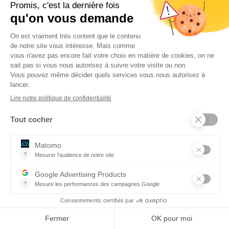
portent sur des faits que la justice ou la
hiérarchie condamne, c’est-à-dire que la
dénonciation calomnieuse est caractérisée à
condition que la victime risque une sanction
judiciaire ou disciplinaire – amende, prison,
suspension, mutation, etc.
Des faits dénoncés à une autorité
: l’auteur
de la dénonciation doit s’adresser soit à la
police, soit à une personne autorisée à
transmettre les faits à la police (médecin et
assistante sociale, par exemple), soit à la
hiérarchie de la personne accusée (directeur
de crèche ou d’établissement, par exemple).
Quelle est la différence