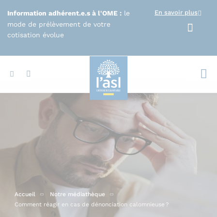
Aller au contenu principal
En savoir plus
Information adhérent.e.s à l'OME :
le
mode de prélèvement de votre
cotisation évolue
Votr
Accueil
Notre médiathèque
Comment réagir en cas de dénonciation calomnieuse ?