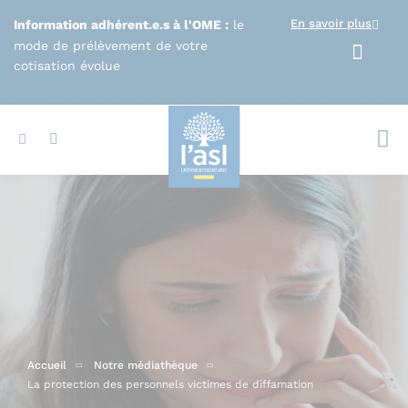
Aller au contenu principal
En savoir plus
Information adhérent.e.s à l'OME :
le
mode de prélèvement de votre
cotisation évolue
Votr
Accueil
Notre médiathèque
La protection des personnels victimes de diffamation