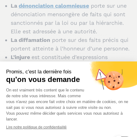
La
dénonciation calomnieuse
porte sur une
dénonciation mensongère de faits qui sont
sanctionnés par la loi ou par la hiérarchie.
Elle est adressée à une autorité.
La diffamation
porte sur des faits précis qui
portent atteinte à l’honneur d’une personne.
L’injure
est constituée d’expressions
outrageantes, de termes de mépris ou
d’invectives. L’injure et la diffamation sont
caractérisées, peu importe que les propos
soient oraux ou écrits, proférés ou non en
public, et quelle que soit l’audience.
Quelle est la différence
entre diffamation