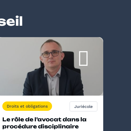
eil
Droits et obligations
Juriécole
Juri
Le rôle de l’avocat dans la
Le c
procédure disciplinaire
per