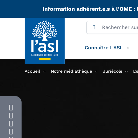
Aller au contenu principal
Information adhérent.e.s à l'OME :
l
Connaître L'ASL
Accueil
Notre médiathèque
Juriécole
L’