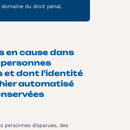
e domaine du droit pénal.
es en cause dans
s personnes
et dont l'identité
chier automatisé
onservées
des personnes disparues, des