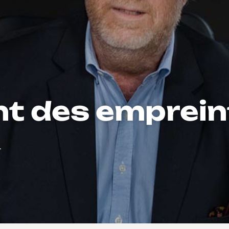
nt des emprein
.