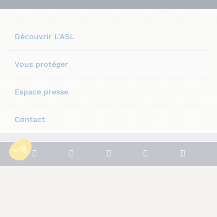
Découvrir L'ASL
Vous protéger
Espace presse
Contact
Plan du site
Mentions légales
Notre politique de confidentialité
Conditions générales
Politique de cookies
© L’Autonome de Solidarité Laïque, 2025.
© Tous droits réservés.