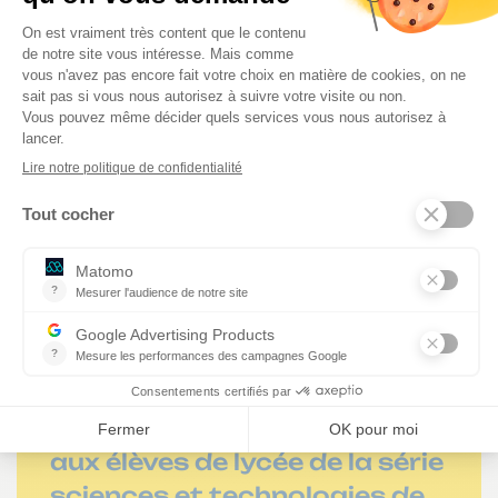
permettre aux élèves
d’articuler les savoirs et
savoir-faire acquis dans l’établissement
scolaire
avec les langages techniques et les
pratiques du monde professionnel.
e
Ils s’adressent aux élèves de 3
Segpa et Erea
Bon à savoir
Ces deux types de stages
peuvent aussi être proposés
aux élèves de lycée de la série
sciences et technologies de