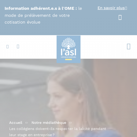
Aller au contenu principal
En savoir plus
Information adhérent.e.s à l'OME :
le
mode de prélèvement de votre
cotisation évolue
Votr
Accueil
Notre médiathèque
Les collégiens doivent-ils respecter la laïcité pendant
leur stage en entreprise ?