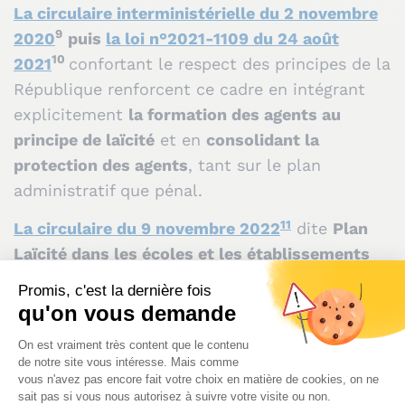
La circulaire interministérielle du 2 novembre
9
2020
puis
la loi n°2021-1109 du 24 août
10
2021
confortant le respect des principes de la
République renforcent ce cadre en intégrant
explicitement
la formation des agents au
principe de laïcité
et en
consolidant la
protection des agents
, tant sur le plan
administratif que pénal.
11
La circulaire du 9 novembre 2022
dite
Plan
Laïcité dans les écoles et les établissements
scolaires
vient compléter ce dispositif en
prévoyant un plan opérationnel pour prévenir
et traiter les atteintes à la laïcité, articulant
dialogue, gradation des réponses et soutien
renforcée aux personnels notamment grâce à