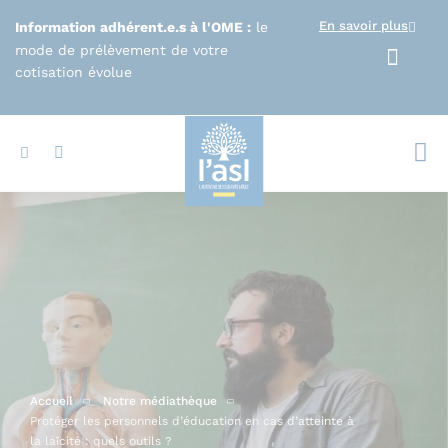
Aller au contenu principal
En savoir plus
Information adhérent.e.s à l'OME :
le
mode de prélèvement de votre
cotisation évolue
Votr
Accueil
Notre médiathèque
Protéger les personnels d’éducation en cas d’atteinte à
la laïcité : quels outils ?