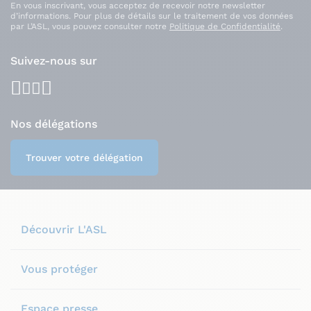
En vous inscrivant, vous acceptez de recevoir notre newsletter
d’informations. Pour plus de détails sur le traitement de vos données
par L’ASL, vous pouvez consulter notre
Politique de Confidentialité
.
Suivez-nous sur
facebook
youtube
instagram
linkedin
Nos délégations
Trouver votre délégation
Découvrir L'ASL
Vous protéger
Espace presse