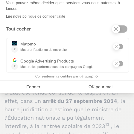
une protection fonctionnelle accordée d’office.
Plus récemment,
le décret n° 2023-782 du 16
12
août 2023
relatif au respect des principes de
la République et à la protection des élèves
dans les établissements scolaires
vient
préciser la procédure disciplinaire applicable
aux élèves pour les faits portant une atteinte
aux valeurs de la République ou au principe de
laïcité.
Au-delà des textes, la jurisprudence du Conseil
d’État est venue consolider le dispositif. En
effet, dans un
arrêt du 27 septembre 2024
, la
haute juridiction a estimé que le ministre de
l’Éducation nationale a pu légalement
13
interdire, à la rentrée scolaire de 2023
, le