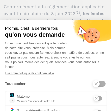
Conformément à la réglementation applicable
(3)
avant la circulaire du 8 juin 2023
,
les écoles
et les établissements disposent actuellement
d’un PPMS risques majeurs et d’un PPMS
attentat-intrusion.
La distinction entre ces
deux types de situations auxquelles peuvent
être confrontés les écoles et les
établissements scolaires est imposée depuis
2015.
Cependant, ces deux PPMS présentent des
éléments communs et ne sont pas totalement
indissociables. D’une part, les organisations
mises en place aux niveaux préfectoral et
académique ont vocation à répondre à ces
deux éventualités, les conduites à tenir