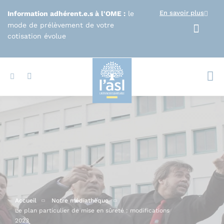
Aller au contenu principal
En savoir plus
Information adhérent.e.s à l'OME :
le
mode de prélèvement de votre
cotisation évolue
Votr
Accueil
Notre médiathèque
Le plan particulier de mise en sûreté : modifications
2023