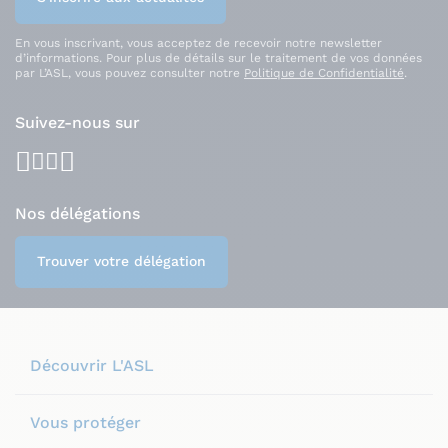
En vous inscrivant, vous acceptez de recevoir notre newsletter
d’informations. Pour plus de détails sur le traitement de vos données
par L’ASL, vous pouvez consulter notre
Politique de Confidentialité
.
Suivez-nous sur
facebook
youtube
instagram
linkedin
Nos délégations
Trouver votre délégation
Découvrir L'ASL
Vous protéger