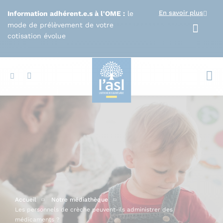
Aller au contenu principal
En savoir plus
Information adhérent.e.s à l'OME :
le
mode de prélèvement de votre
cotisation évolue
Votr
Accueil
Notre médiathèque
Les personnels de crèche peuvent-ils administrer des
médicaments ?