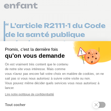
enfant
“ L’article R2111-1 du Code
de la santé publique
prévoit (…) que le
professionnel
administrant le
traitement doit maîtriser
la langue française et
qu’il doit se conformer
aux modalités de
délivrance de soins