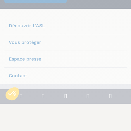
Découvrir L'ASL
Vous protéger
Espace presse
Contact
Plan du site
Mentions légales
Notre politique de confidentialité
Conditions générales
Politique de cookies
© L’Autonome de Solidarité Laïque, 2025.
© Tous droits réservés.