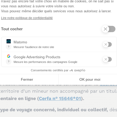
 au voyage scola
utorisation permet de savoir 
pposition de sortie du territo
iction de sortie du territoire)
ulaire daté et signé d’autorisation parentale au voya
 l’autorisation de sortie du territoire par le
décret 
u territoire d’un mineur non accompagné par un titul
ntaire en ligne (
Cerfa n° 15646*01
).
 type de voyage concerné, individuel ou collectif,
dès