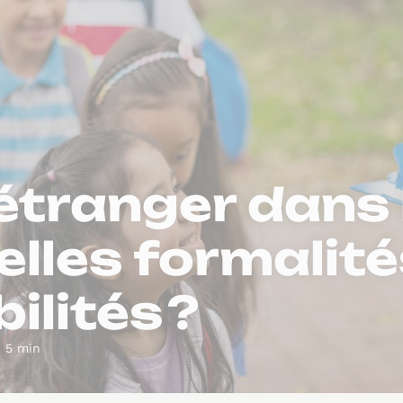
’étranger dans 
elles formalité
ilités ?
: 5 min