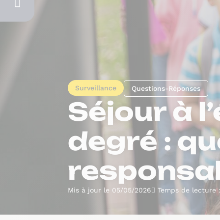
Surveillance
Questions-Réponses
Séjour à l
degré : qu
responsab
Mis à jour le 05/05/2026
Temps de lecture 