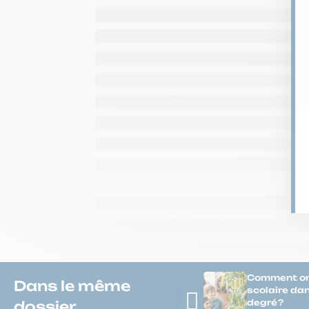
Comment org
Dans le même
scolaire dan
degré ?
dossier