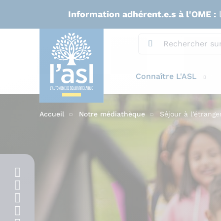
Aller au contenu principal
Information adhérent.e.s à l'OME :
l
Connaître L'ASL
Accueil
Notre médiathèque
Séjour à l’étrange