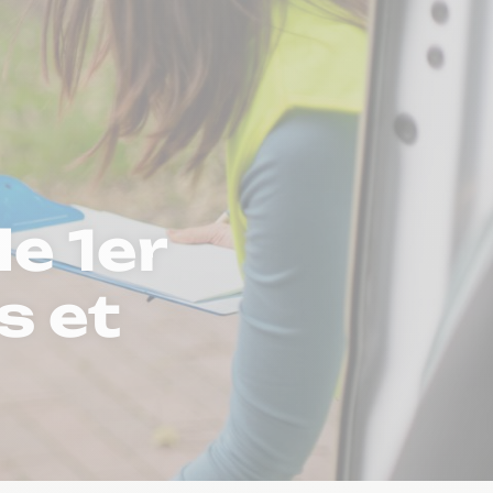
le 1er
s et