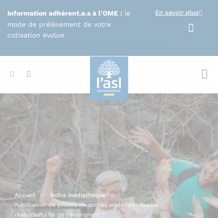
Aller au contenu principal
En savoir plus
Information adhérent.e.s à l'OME :
le
mode de prélèvement de votre
cotisation évolue
Votr
Accueil
Notre médiathèque
Publication de photos de sorties scolaires : quelle
responsabilité de l’enseignant ?