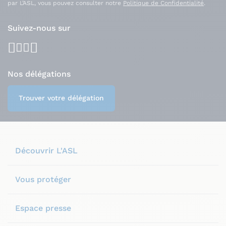
par L’ASL, vous pouvez consulter notre
Politique de Confidentialité
.
Suivez-nous sur
facebook
youtube
instagram
linkedin
Nos délégations
Trouver votre délégation
Découvrir L'ASL
Vous protéger
Espace presse