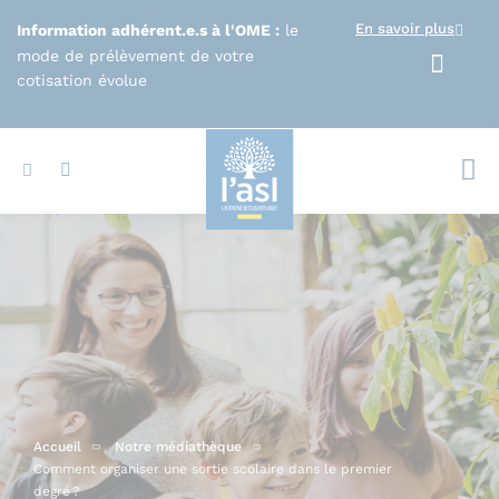
Aller au contenu principal
En savoir plus
Information adhérent.e.s à l'OME :
le
mode de prélèvement de votre
cotisation évolue
Votr
Accueil
Notre médiathèque
Comment organiser une sortie scolaire dans le premier
degré ?