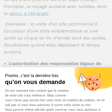
frontalier, le voyage scolaire avec nuitées, dont
le
séjour à l’étranger
.
Exemples : la visite d’un site patrimonial à
l’occasion d’une date emblématique et une
sortie au cirque en fin d’année sont des sorties
facultatives quand elles dépassent le temps
scolaire.
L’autorisation des responsables légaux de
l’élève est requise
pour toute sortie scolaire
facultative.
À noter : la signature d’un seul
parent suffit, à moins que l’école soit
informée d’un désaccord entre les
titulaires de l’autorité parentale.
Si la sortie scolaire entraîne la sortie du