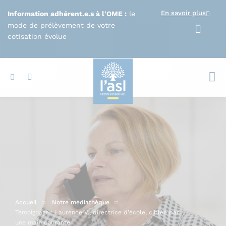
Aller au contenu principal
En savoir plus
Information adhérent.e.s à l'OME :
le
mode de prélèvement de votre
cotisation évolue
Votr
Accueil
Notre médiathèque
Témoignage : Laurence V., directrice d’école, ciblée par
une main courante