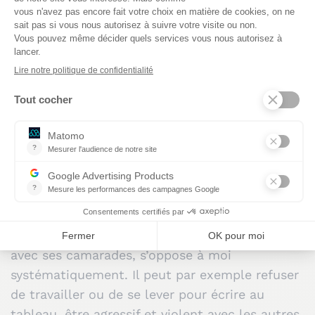
accompagner les
parents pour solliciter
l’aide nécessaire. Mais ils
ne coopèrent pas. ”
Un petit garçon de ma classe de CE2 présente
ce qui s’apparente à des «
troubles du
comportement
». Il n’est pas diagnostiqué, d’où
les guillemets.
Il est arrivé dans notre école
cette année et a beaucoup de mal à s’intégrer
.
Il est violent verbalement et physiquement
avec ses camarades, s’oppose à moi
systématiquement. Il peut par exemple refuser
de travailler ou de se lever pour écrire au
tableau, être agressif et violent avec les autres