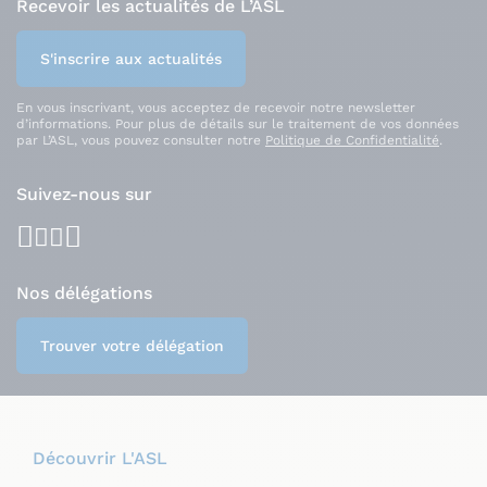
Recevoir les actualités de L’ASL
S'inscrire aux actualités
En vous inscrivant, vous acceptez de recevoir notre newsletter
d’informations. Pour plus de détails sur le traitement de vos données
par L’ASL, vous pouvez consulter notre
Politique de Confidentialité
.
Suivez-nous sur
facebook
youtube
instagram
linkedin
Nos délégations
Trouver votre délégation
Découvrir L'ASL