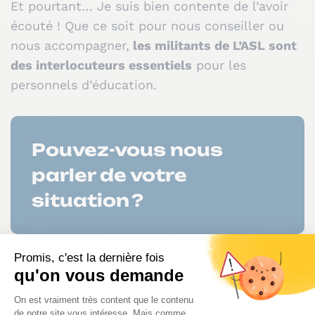
Et pourtant… Je suis bien contente de l’avoir
écouté ! Que ce soit pour nous conseiller ou
nous accompagner,
les militants de L’ASL sont
des interlocuteurs essentiels
pour les
personnels d’éducation.
Pouvez-vous nous
parler de votre
situation ?
“ J’ai évoqué une prise en
charge, j’étais prête à