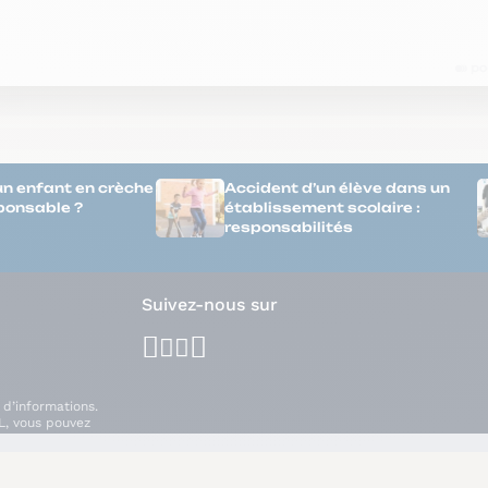
un enfant en crèche
Accident d’un élève dans un
sponsable ?
établissement scolaire :
responsabilités
Suivez-nous sur
facebook
youtube
instagram
linkedin
 d’informations.
L, vous pouvez