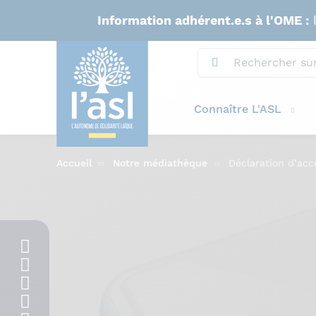
Aller au contenu principal
Information adhérent.e.s à l'OME :
l
Connaître L'ASL
Accueil
Notre médiathèque
Déclaration d’acc