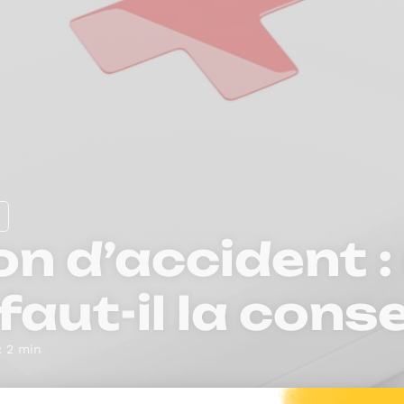
on d’accident 
aut-il la cons
: 2 min