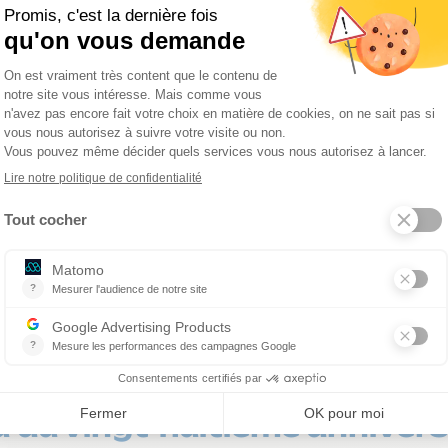
nts concernant les élèves doivent êt
durée varie selon l’âge de la victime.
 d’accident : un 
n qui a évolué
e du 27 octobre 2009, en s’ap
ect moins restrictif en étenda
’au vingt-huitième anniversa