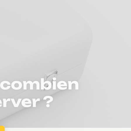
: combien
erver ?