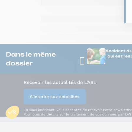
Accident d’
Dans le même
: qui est re
dossier
Recevoir les actualités de L’ASL
S'inscrire aux actualités
En vous inscrivant, vous acceptez de recevoir notre newsletter
Pour plus de détails sur le traitement de vos données par L’AS
consulter notre
Politique de Confidentialité
.