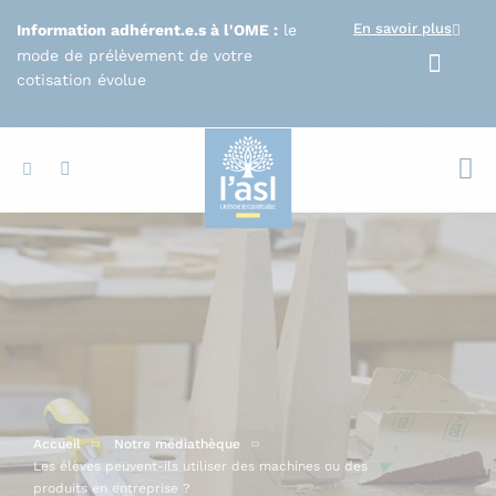
Aller au contenu principal
En savoir plus
Information adhérent.e.s à l'OME :
le
mode de prélèvement de votre
cotisation évolue
Votr
Accueil
Notre médiathèque
Les élèves peuvent-ils utiliser des machines ou des
produits en entreprise ?