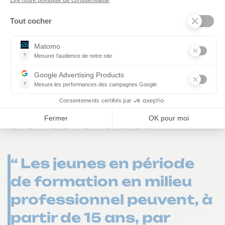
Une dérogation
possible permettant
l’usage de machines
ou de produits en
entreprise par des
élèves lors des PFMP
“ Les jeunes en période
de formation en milieu
professionnel peuvent, à
partir de 15 ans, par