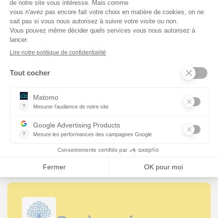
ce titre,
le maire par ses pouvoirs de police est
responsable de l’application de la
réglementation.
S’il n’est pas interdit de fumer sur le trottoir,
depuis début juillet 2025,
il est désormais
interdit de fumer, y compris de vapoter,
« dans
un périmètre déterminé autour des accès » des
lycées publics ou privés « pendant leurs heures
d’ouverture ». Un arrêté complémentaire a fixé
ce périmètre à un rayon de 10m à partir de
l’entrée de ces établissements.