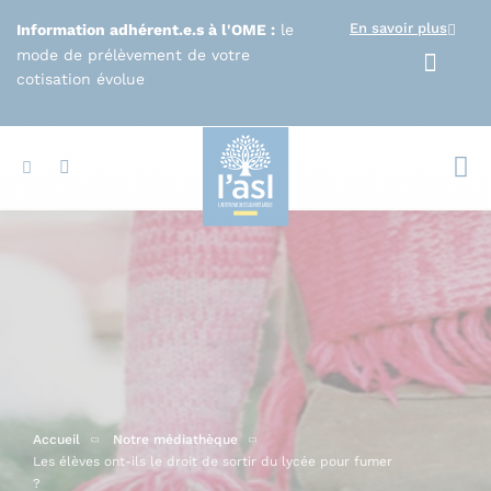
Aller au contenu principal
En savoir plus
Information adhérent.e.s à l'OME :
le
mode de prélèvement de votre
cotisation évolue
Votr
Accueil
Notre médiathèque
Les élèves ont-ils le droit de sortir du lycée pour fumer
?