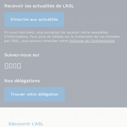
Recevoir les actualités de L’ASL
S'inscrire aux actualités
En vous inscrivant, vous acceptez de recevoir notre newsletter
d’informations. Pour plus de détails sur le traitement de vos données
par L’ASL, vous pouvez consulter notre
Politique de Confidentialité
.
Suivez-nous sur
facebook
youtube
instagram
linkedin
Nos délégations
Trouver votre délégation
Découvrir L'ASL