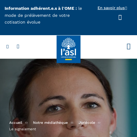
Aller au contenu principal
En savoir plus
Information adhérent.e.s à l'OME :
le
mode de prélèvement de votre
cotisation évolue
Votr
Accueil
Notre médiathèque
Juriécole
Le signalement